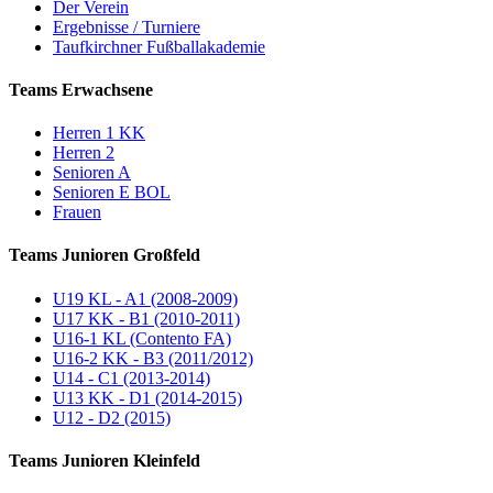
Der Verein
Ergebnisse / Turniere
Taufkirchner Fußballakademie
Teams Erwachsene
Herren 1 KK
Herren 2
Senioren A
Senioren E BOL
Frauen
Teams Junioren Großfeld
U19 KL - A1 (2008-2009)
U17 KK - B1 (2010-2011)
U16-1 KL (Contento FA)
U16-2 KK - B3 (2011/2012)
U14 - C1 (2013-2014)
U13 KK - D1 (2014-2015)
U12 - D2 (2015)
Teams Junioren Kleinfeld