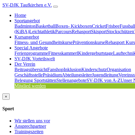
SV-DJK Taufkirchen e.V.
Home
Sportangebot
Badminton
Basketball
Boxen- Kickboxen
Cricket
Frisbee
Fussbal
(KiBA)
Leichtathletik
Parcours
Rehasport
Skisport
Stockschützen
Kursangebot
Fitness- und Gesundheitskurse
Präventionskurse
Rehasport Kurs
Special Angebote
Ferienprogramme
Fitnesskammerl
Kindergeburtstage
Lauftechni
SV-DJK Vorteilswelt
Der Verein
Beitragsübersicht
Fanshop
Inklusion
Kinderschutz
Organisation
Geschäftsstelle
Präsidium
Abteilungsleiter
Jugendleitung
Vereinsr
Belegung Sportstätten
Stellenangebote
SV-DJK von A-Z
Unser 
Mitglied werden
×
Sport
Wir stellen uns vor
Ansprechpartner
Trainingszeiten