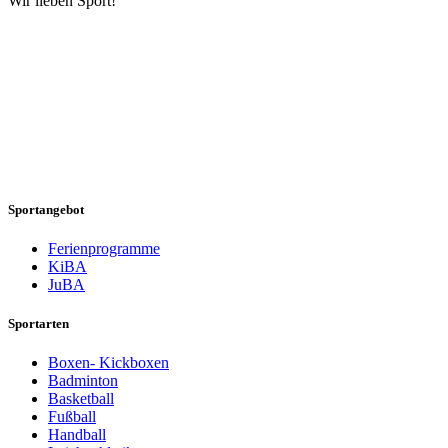
Wir lieben Sport!
Sportangebot
Ferienprogramme
KiBA
JuBA
Sportarten
Boxen- Kickboxen
Badminton
Basketball
Fußball
Handball