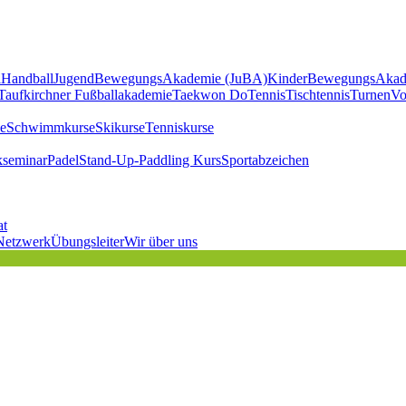
l
Handball
JugendBewegungsAkademie (JuBA)
KinderBewegungsAkad
Taufkirchner Fußballakademie
Taekwon Do
Tennis
Tischtennis
Turnen
Vo
e
Schwimmkurse
Skikurse
Tenniskurse
kseminar
Padel
Stand-Up-Paddling Kurs
Sportabzeichen
at
Netzwerk
Übungsleiter
Wir über uns