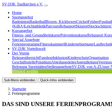
SV-DJK Taufkirchen e.V.
Home
Sportangebot
Badminton
Basketball
Boxen- Kickboxen
Cricket
Frisbee
Fussbal
(KiBA)
Leichtathletik
Parcours
Rehasport
Skisport
Stockschützen
Kursangebot
Fitness- und Gesundheitskurse
Präventionskurse
Rehasport Kurs
Special Angebote
Ferienprogramme
Fitnesskammerl
Kindergeburtstage
Lauftechni
SV-DJK Vorteilswelt
Der Verein
Beitragsübersicht
Fanshop
Inklusion
Kinderschutz
Organisation
Geschäftsstelle
Präsidium
Abteilungsleiter
Jugendleitung
Vereinsr
Belegung Sportstätten
Stellenangebote
SV-DJK von A-Z
Unser 
Mitglied werden
Sub-Menü
einblenden
Quick-Infos
einblenden
Startseite
Ferienprogramme
DAS SIND UNSERE FERIENPROGRAM