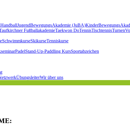
l
Handball
JugendBewegungsAkademie (JuBA)
KinderBewegungsAkad
Taufkirchner Fußballakademie
Taekwon Do
Tennis
Tischtennis
Turnen
Vo
e
Schwimmkurse
Skikurse
Tenniskurse
kseminar
Padel
Stand-Up-Paddling Kurs
Sportabzeichen
at
Netzwerk
Übungsleiter
Wir über uns
ME: