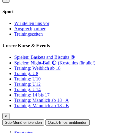
Sport
Wir stellen uns vor
Ansprechpartner
Trainingszeiten
Unsere Kurse & Events
Spielen: Baskets and Biscuits 🍪
Spielen: Night-Ball 🌔 (Kostenlos für alle!)
Training: Weiblich ab 18
Training: U8
Training: U10
Training: U12
Training: U14
Training: 14 bis 17
Training: Männlich ab 18 - A
Training: Männlich ab 18 - B
×
Sub-Menü
einblenden
Quick-Infos
einblenden
Sportarten