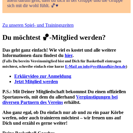
allem darum geht, dass du dich in der Gruppe und die Gruppe
sich mit dir wohl fühlt. 🏀♥️
Zu unseren Spiel- und Trainingszeiten
Du möchtest 🏀-Mitglied werden?
Das geht ganz einfach! Wie viel es kostet und alle weitere
Informationen dazu findest du
hier
.
(Falls Du bereits Vereinsmitglied bist und Dich für Basketball eintragen
möchtest, schreibe einfach eine kurze
E-Mail an info@svdjktaufkirchen.de
)
Erklärvideo zur Anmeldung
Jetzt Mitglied werden
P.S.: Mit Deiner Mitgliedschaft bekommst Du einen offiziellen
Sportausweis, mit dem du allerhand
Vergünstigungen bei
diversen Partnern des Vereins
erhältst.
Also ganz egal, ob Du einfach nur ab und zu ein paar Körbe
werfen, oder auch trainieren möchtest – wir freuen uns auf
Dich und erzähl es gerne weiter!