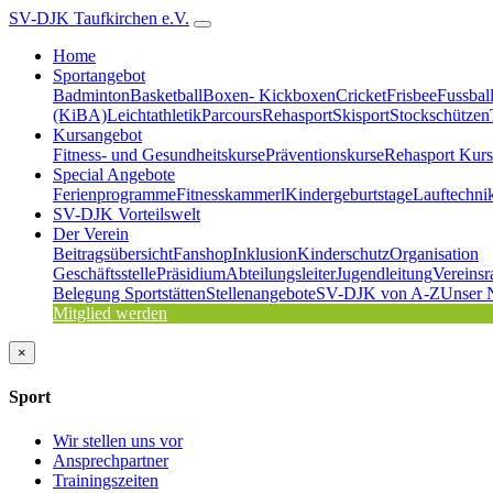
SV-DJK Taufkirchen e.V.
Home
Sportangebot
Badminton
Basketball
Boxen- Kickboxen
Cricket
Frisbee
Fussbal
(KiBA)
Leichtathletik
Parcours
Rehasport
Skisport
Stockschützen
Kursangebot
Fitness- und Gesundheitskurse
Präventionskurse
Rehasport Kurs
Special Angebote
Ferienprogramme
Fitnesskammerl
Kindergeburtstage
Lauftechni
SV-DJK Vorteilswelt
Der Verein
Beitragsübersicht
Fanshop
Inklusion
Kinderschutz
Organisation
Geschäftsstelle
Präsidium
Abteilungsleiter
Jugendleitung
Vereinsr
Belegung Sportstätten
Stellenangebote
SV-DJK von A-Z
Unser 
Mitglied werden
×
Sport
Wir stellen uns vor
Ansprechpartner
Trainingszeiten