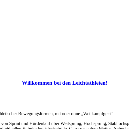
Willkommen bei den Leichtathleten!
thletischer Bewegungsformen, mit oder ohne „Wettkampfgeist“.
n – von Sprint und Hürdenlauf über Weitsprung, Hochsprung, Stabhochs
individuellen Entwicklungsfortschritte. Ganz nach dem Motto: „Schnelle