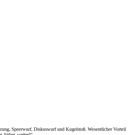
prung, Speerwurf, Diskuswurf und Kugelstoß. Wesentlicher Vorteil
r, höher, weiter!“