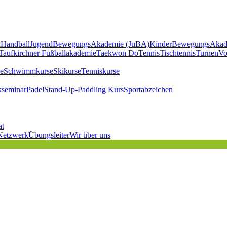
l
Handball
JugendBewegungsAkademie (JuBA)
KinderBewegungsAkad
Taufkirchner Fußballakademie
Taekwon Do
Tennis
Tischtennis
Turnen
Vo
e
Schwimmkurse
Skikurse
Tenniskurse
kseminar
Padel
Stand-Up-Paddling Kurs
Sportabzeichen
at
Netzwerk
Übungsleiter
Wir über uns