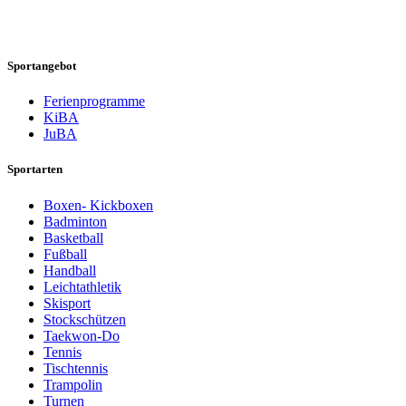
Sportangebot
Ferienprogramme
KiBA
JuBA
Sportarten
Boxen- Kickboxen
Badminton
Basketball
Fußball
Handball
Leichtathletik
Skisport
Stockschützen
Taekwon-Do
Tennis
Tischtennis
Trampolin
Turnen