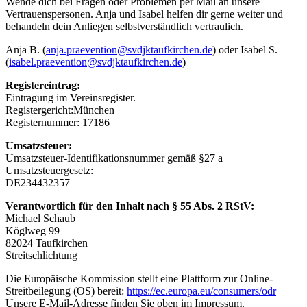
Wende dich bei Fragen oder Problemen per Mail an unsere
Vertrauenspersonen. Anja und Isabel helfen dir gerne weiter und
behandeln dein Anliegen selbstverständlich vertraulich.
Anja B. (
anja.praevention@svdjktaufkirchen.de
) oder Isabel S.
(
isabel.praevention@svdjktaufkirchen.de
)
Registereintrag:
Eintragung im Vereinsregister.
Registergericht:München
Registernummer: 17186
Umsatzsteuer:
Umsatzsteuer-Identifikationsnummer gemäß §27 a
Umsatzsteuergesetz:
DE234432357
Verantwortlich für den Inhalt nach § 55 Abs. 2 RStV:
Michael Schaub
Köglweg 99
82024 Taufkirchen
Streitschlichtung
Die Europäische Kommission stellt eine Plattform zur Online-
Streitbeilegung (OS) bereit:
https://ec.europa.eu/consumers/odr
Unsere E-Mail-Adresse finden Sie oben im Impressum.