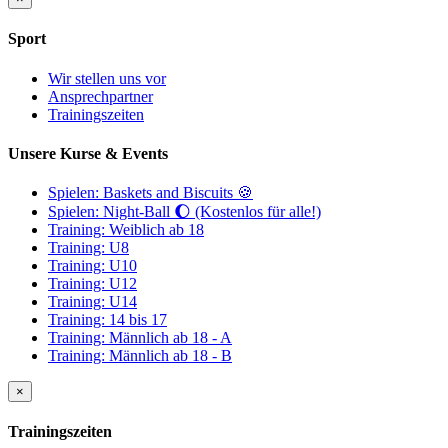
Sport
Wir stellen uns vor
Ansprechpartner
Trainingszeiten
Unsere Kurse & Events
Spielen: Baskets and Biscuits 🍪
Spielen: Night-Ball 🌔 (Kostenlos für alle!)
Training: Weiblich ab 18
Training: U8
Training: U10
Training: U12
Training: U14
Training: 14 bis 17
Training: Männlich ab 18 - A
Training: Männlich ab 18 - B
×
Trainingszeiten