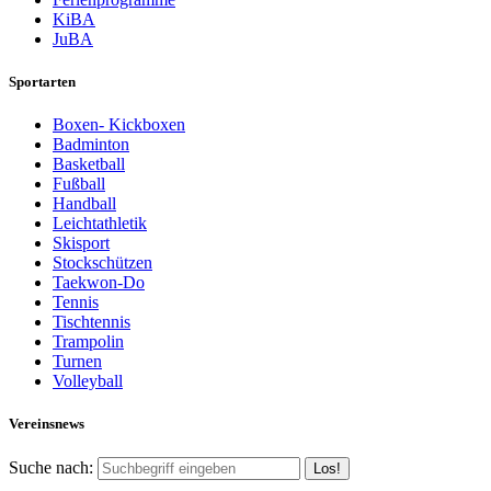
KiBA
JuBA
Sportarten
Boxen- Kickboxen
Badminton
Basketball
Fußball
Handball
Leichtathletik
Skisport
Stockschützen
Taekwon-Do
Tennis
Tischtennis
Trampolin
Turnen
Volleyball
Vereinsnews
Suche nach: