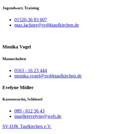
Jugendwart, Training
01520-36 83 607
max.lachner@svdjktaufkirchen.de
Monika Vogel
Mannschaften
0163 - 16 23 444
monika.vogel@svdjktaufkirchen.de
Evelyne Müller
Kassenwartin, Schlüssel
089 - 612 56 43
muellerevelyne@web.de
SV-DJK Taufkirchen e.V.