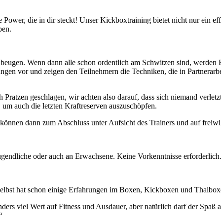
Power, die in dir steckt! Unser Kickboxtraining bietet nicht nur ein e
ben.
zubeugen. Wenn dann alle schon ordentlich am Schwitzen sind, werde
gen vor und zeigen den Teilnehmern die Techniken, die in Partnerarbe
ratzen geschlagen, wir achten also darauf, dass sich niemand verletz
m auch die letzten Kraftreserven auszuschöpfen.
 können dann zum Abschluss unter Aufsicht des Trainers und auf freiwi
 Jugendliche oder auch an Erwachsene. Keine Vorkenntnisse erforderlich
selbst hat schon einige Erfahrungen im Boxen, Kickboxen und Thaibo
rs viel Wert auf Fitness und Ausdauer, aber natürlich darf der Spaß 
“