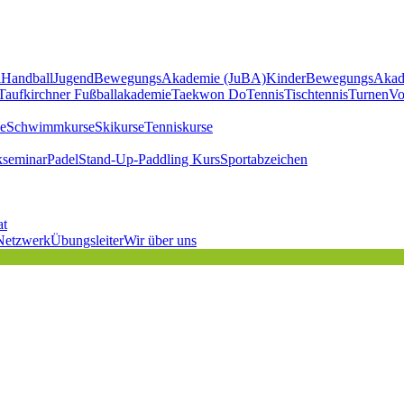
l
Handball
JugendBewegungsAkademie (JuBA)
KinderBewegungsAkad
Taufkirchner Fußballakademie
Taekwon Do
Tennis
Tischtennis
Turnen
Vo
e
Schwimmkurse
Skikurse
Tenniskurse
kseminar
Padel
Stand-Up-Paddling Kurs
Sportabzeichen
at
Netzwerk
Übungsleiter
Wir über uns