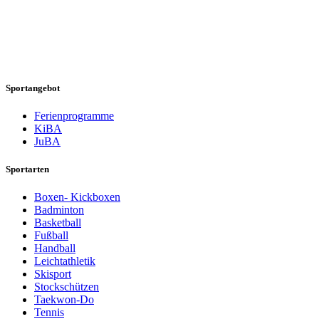
Sportangebot
Ferienprogramme
KiBA
JuBA
Sportarten
Boxen- Kickboxen
Badminton
Basketball
Fußball
Handball
Leichtathletik
Skisport
Stockschützen
Taekwon-Do
Tennis