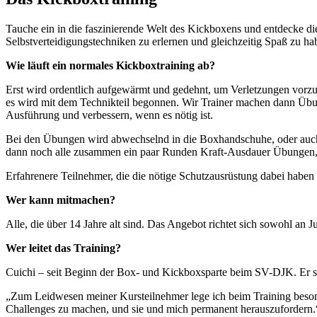
Tauche ein in die faszinierende Welt des Kickboxens und entdecke die 
Selbstverteidigungstechniken zu erlernen und gleichzeitig Spaß zu ha
Wie läuft ein normales Kickboxtraining ab?
Erst wird ordentlich aufgewärmt und gedehnt, um Verletzungen vor
es wird mit dem Technikteil begonnen. Wir Trainer machen dann Übun
Ausführung und verbessern, wenn es nötig ist.
Bei den Übungen wird abwechselnd in die Boxhandschuhe, oder auch P
dann noch alle zusammen ein paar Runden Kraft-Ausdauer Übungen, u
Erfahrenere Teilnehmer, die die nötige Schutzausrüstung dabei haben
Wer kann mitmachen?
Alle, die über 14 Jahre alt sind. Das Angebot richtet sich sowohl an
Wer leitet das Training?
Cuichi – seit Beginn der Box- und Kickboxsparte beim SV-DJK. Er 
„Zum Leidwesen meiner Kursteilnehmer lege ich beim Training besonde
Challenges zu machen, und sie und mich permanent herauszufordern.