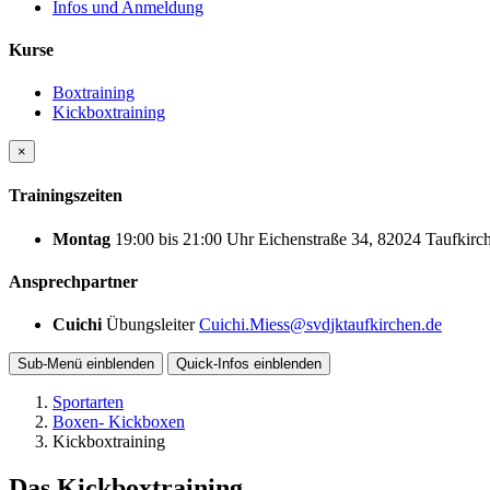
Infos und Anmeldung
Kurse
Boxtraining
Kickboxtraining
×
Trainingszeiten
Montag
19:00
bis
21:00 Uhr
Eichenstraße 34, 82024 Taufkirc
Ansprechpartner
Cuichi
Übungsleiter
Cuichi.Miess@svdjktaufkirchen.de
Sub-Menü
einblenden
Quick-Infos
einblenden
Sportarten
Boxen- Kickboxen
Kickboxtraining
Das Kickboxtraining