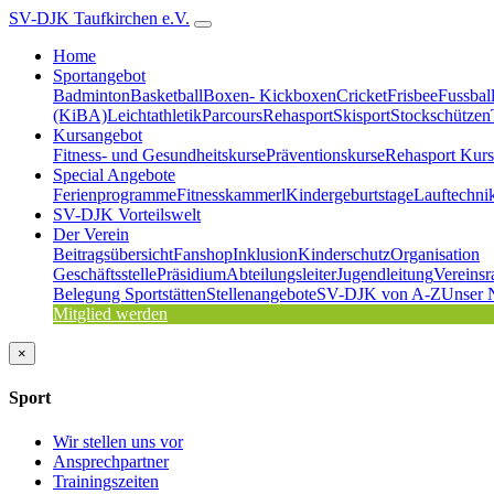
SV-DJK Taufkirchen e.V.
Home
Sportangebot
Badminton
Basketball
Boxen- Kickboxen
Cricket
Frisbee
Fussbal
(KiBA)
Leichtathletik
Parcours
Rehasport
Skisport
Stockschützen
Kursangebot
Fitness- und Gesundheitskurse
Präventionskurse
Rehasport Kurs
Special Angebote
Ferienprogramme
Fitnesskammerl
Kindergeburtstage
Lauftechni
SV-DJK Vorteilswelt
Der Verein
Beitragsübersicht
Fanshop
Inklusion
Kinderschutz
Organisation
Geschäftsstelle
Präsidium
Abteilungsleiter
Jugendleitung
Vereinsr
Belegung Sportstätten
Stellenangebote
SV-DJK von A-Z
Unser 
Mitglied werden
×
Sport
Wir stellen uns vor
Ansprechpartner
Trainingszeiten