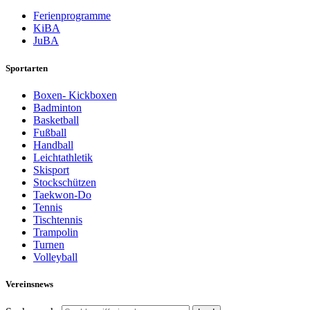
Ferienprogramme
KiBA
JuBA
Sportarten
Boxen- Kickboxen
Badminton
Basketball
Fußball
Handball
Leichtathletik
Skisport
Stockschützen
Taekwon-Do
Tennis
Tischtennis
Trampolin
Turnen
Volleyball
Vereinsnews