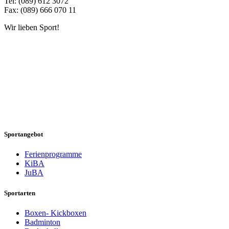
Tel: (089) 612 3072
Fax: (089) 666 070 11
Wir lieben Sport!
Sportangebot
Ferienprogramme
KiBA
JuBA
Sportarten
Boxen- Kickboxen
Badminton