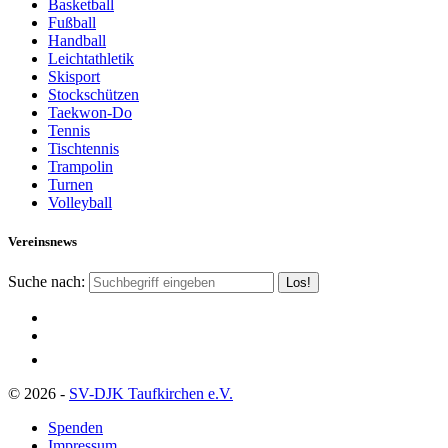
Basketball
Fußball
Handball
Leichtathletik
Skisport
Stockschützen
Taekwon-Do
Tennis
Tischtennis
Trampolin
Turnen
Volleyball
Vereinsnews
Suche nach:
© 2026 -
SV-DJK Taufkirchen e.V.
Spenden
Impressum