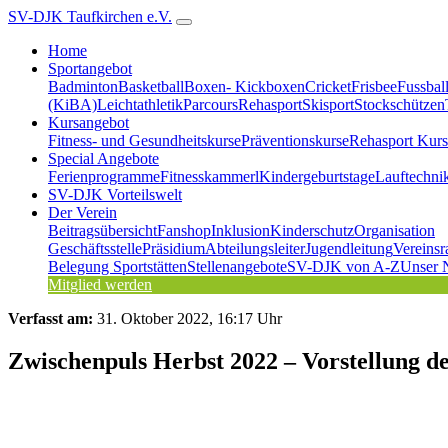
SV-DJK Taufkirchen e.V.
Home
Sportangebot
Badminton
Basketball
Boxen- Kickboxen
Cricket
Frisbee
Fussbal
(KiBA)
Leichtathletik
Parcours
Rehasport
Skisport
Stockschützen
Kursangebot
Fitness- und Gesundheitskurse
Präventionskurse
Rehasport Kurs
Special Angebote
Ferienprogramme
Fitnesskammerl
Kindergeburtstage
Lauftechni
SV-DJK Vorteilswelt
Der Verein
Beitragsübersicht
Fanshop
Inklusion
Kinderschutz
Organisation
Geschäftsstelle
Präsidium
Abteilungsleiter
Jugendleitung
Vereinsr
Belegung Sportstätten
Stellenangebote
SV-DJK von A-Z
Unser 
Mitglied werden
Verfasst am:
31. Oktober 2022, 16:17 Uhr
Zwischenpuls Herbst 2022 – Vorstellung 