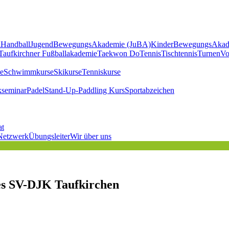
l
Handball
JugendBewegungsAkademie (JuBA)
KinderBewegungsAkad
Taufkirchner Fußballakademie
Taekwon Do
Tennis
Tischtennis
Turnen
Vo
e
Schwimmkurse
Skikurse
Tenniskurse
kseminar
Padel
Stand-Up-Paddling Kurs
Sportabzeichen
at
Netzwerk
Übungsleiter
Wir über uns
des SV-DJK Taufkirchen