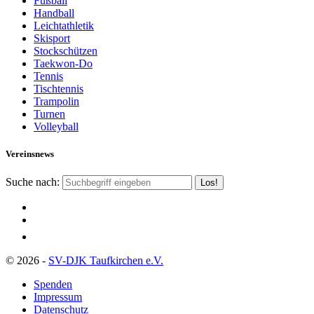
Fußball
Handball
Leichtathletik
Skisport
Stockschützen
Taekwon-Do
Tennis
Tischtennis
Trampolin
Turnen
Volleyball
Vereinsnews
Suche nach:
© 2026 -
SV-DJK Taufkirchen e.V.
Spenden
Impressum
Datenschutz