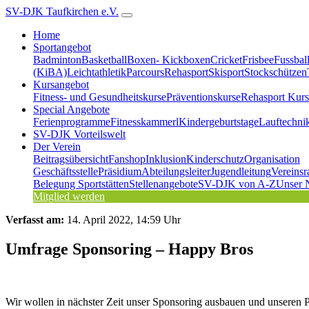
SV-DJK Taufkirchen e.V.
Home
Sportangebot
Badminton
Basketball
Boxen- Kickboxen
Cricket
Frisbee
Fussbal
(KiBA)
Leichtathletik
Parcours
Rehasport
Skisport
Stockschützen
Kursangebot
Fitness- und Gesundheitskurse
Präventionskurse
Rehasport Kurs
Special Angebote
Ferienprogramme
Fitnesskammerl
Kindergeburtstage
Lauftechni
SV-DJK Vorteilswelt
Der Verein
Beitragsübersicht
Fanshop
Inklusion
Kinderschutz
Organisation
Geschäftsstelle
Präsidium
Abteilungsleiter
Jugendleitung
Vereinsr
Belegung Sportstätten
Stellenangebote
SV-DJK von A-Z
Unser 
Mitglied werden
Verfasst am:
14. April 2022, 14:59 Uhr
Umfrage Sponsoring – Happy Bros
Wir wollen in nächster Zeit unser Sponsoring ausbauen und unseren Pa