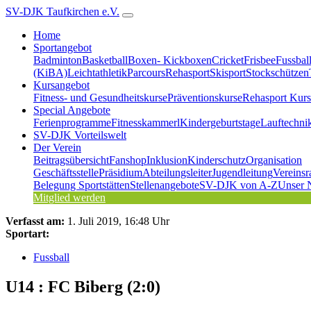
SV-DJK Taufkirchen e.V.
Home
Sportangebot
Badminton
Basketball
Boxen- Kickboxen
Cricket
Frisbee
Fussbal
(KiBA)
Leichtathletik
Parcours
Rehasport
Skisport
Stockschützen
Kursangebot
Fitness- und Gesundheitskurse
Präventionskurse
Rehasport Kurs
Special Angebote
Ferienprogramme
Fitnesskammerl
Kindergeburtstage
Lauftechni
SV-DJK Vorteilswelt
Der Verein
Beitragsübersicht
Fanshop
Inklusion
Kinderschutz
Organisation
Geschäftsstelle
Präsidium
Abteilungsleiter
Jugendleitung
Vereinsr
Belegung Sportstätten
Stellenangebote
SV-DJK von A-Z
Unser 
Mitglied werden
Verfasst am:
1. Juli 2019, 16:48 Uhr
Sportart:
Fussball
U14 : FC Biberg (2:0)