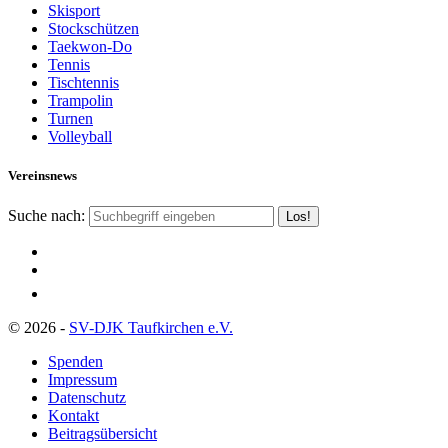
Skisport
Stockschützen
Taekwon-Do
Tennis
Tischtennis
Trampolin
Turnen
Volleyball
Vereinsnews
Suche nach:
© 2026 -
SV-DJK Taufkirchen e.V.
Spenden
Impressum
Datenschutz
Kontakt
Beitragsübersicht