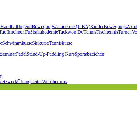
l
Handball
JugendBewegungsAkademie (JuBA)
KinderBewegungsAkad
Taufkirchner Fußballakademie
Taekwon Do
Tennis
Tischtennis
Turnen
Vo
e
Schwimmkurse
Skikurse
Tenniskurse
kseminar
Padel
Stand-Up-Paddling Kurs
Sportabzeichen
at
Netzwerk
Übungsleiter
Wir über uns