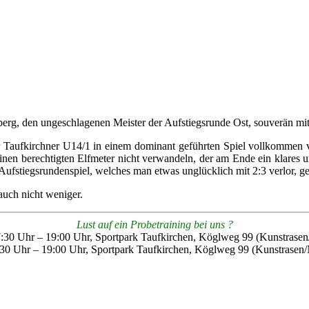
rg, den ungeschlagenen Meister der Aufstiegsrunde Ost, souverän mit
r Taufkirchner U14/1 in einem dominant geführten Spiel vollkommen v
en berechtigten Elfmeter nicht verwandeln, der am Ende ein klares und
Aufstiegsrundenspiel, welches man etwas unglücklich mit 2:3 verlor, ge
 auch nicht weniger.
Lust auf ein Probetraining bei uns ?
7:30 Uhr – 19:00 Uhr, Sportpark Taufkirchen, Köglweg 99 (Kunstrasen
7:30 Uhr – 19:00 Uhr, Sportpark Taufkirchen, Köglweg 99 (Kunstrasen/