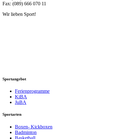
Fax: (089) 666 070 11
Wir lieben Sport!
Sportangebot
Ferienprogramme
KiBA
JuBA
Sportarten
Boxen- Kickboxen
Badminton
Basketball