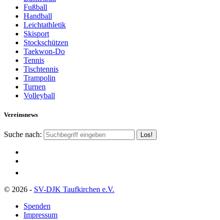
Fußball
Handball
Leichtathletik
Skisport
Stockschützen
Taekwon-Do
Tennis
Tischtennis
Trampolin
Turnen
Volleyball
Vereinsnews
Suche nach:
© 2026 -
SV-DJK Taufkirchen e.V.
Spenden
Impressum