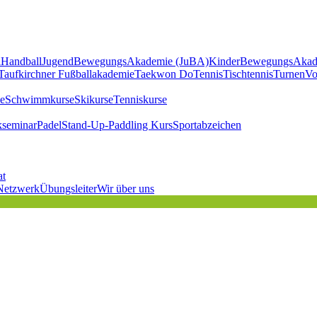
l
Handball
JugendBewegungsAkademie (JuBA)
KinderBewegungsAkad
Taufkirchner Fußballakademie
Taekwon Do
Tennis
Tischtennis
Turnen
Vo
e
Schwimmkurse
Skikurse
Tenniskurse
kseminar
Padel
Stand-Up-Paddling Kurs
Sportabzeichen
at
Netzwerk
Übungsleiter
Wir über uns