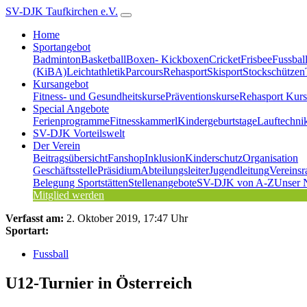
SV-DJK Taufkirchen e.V.
Home
Sportangebot
Badminton
Basketball
Boxen- Kickboxen
Cricket
Frisbee
Fussbal
(KiBA)
Leichtathletik
Parcours
Rehasport
Skisport
Stockschützen
Kursangebot
Fitness- und Gesundheitskurse
Präventionskurse
Rehasport Kurs
Special Angebote
Ferienprogramme
Fitnesskammerl
Kindergeburtstage
Lauftechni
SV-DJK Vorteilswelt
Der Verein
Beitragsübersicht
Fanshop
Inklusion
Kinderschutz
Organisation
Geschäftsstelle
Präsidium
Abteilungsleiter
Jugendleitung
Vereinsr
Belegung Sportstätten
Stellenangebote
SV-DJK von A-Z
Unser 
Mitglied werden
Verfasst am:
2. Oktober 2019, 17:47 Uhr
Sportart:
Fussball
U12-Turnier in Österreich