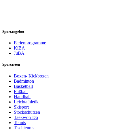
Sportangebot
Ferienprogramme
KiBA
JuBA
Sportarten
Boxen- Kickboxen
Badminton
Basketball
Fußball
Handball
Leichtathletik
Skisport
Stockschützen
Taekwon-Do
Tennis
Tischtennis