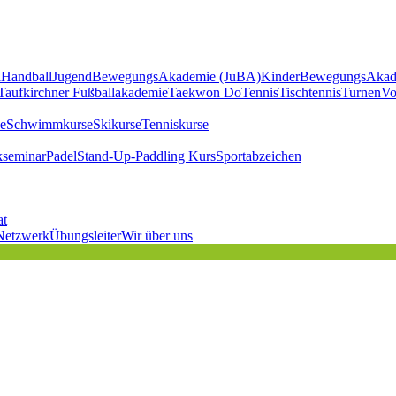
l
Handball
JugendBewegungsAkademie (JuBA)
KinderBewegungsAkad
Taufkirchner Fußballakademie
Taekwon Do
Tennis
Tischtennis
Turnen
Vo
e
Schwimmkurse
Skikurse
Tenniskurse
kseminar
Padel
Stand-Up-Paddling Kurs
Sportabzeichen
at
Netzwerk
Übungsleiter
Wir über uns