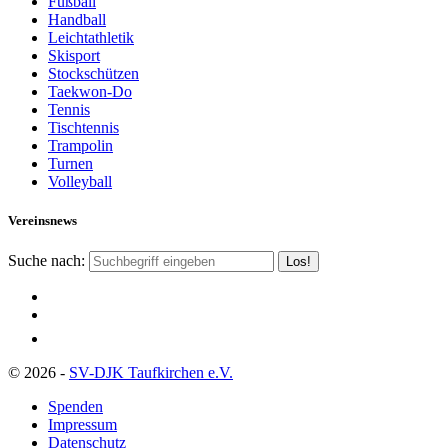
Fußball
Handball
Leichtathletik
Skisport
Stockschützen
Taekwon-Do
Tennis
Tischtennis
Trampolin
Turnen
Volleyball
Vereinsnews
Suche nach:
© 2026 -
SV-DJK Taufkirchen e.V.
Spenden
Impressum
Datenschutz