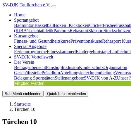
SV-DJK Taufkirchen e.V.
Home
Sportangebot
Badminton
Basketball
Boxen- Kickboxen
Cricket
Frisbee
Fussbal
(KiBA)
Leichtathletik
Parcours
Rehasport
Skisport
Stockschützen
Kursangebot
Fitness- und Gesundheitskurse
Präventionskurse
Rehasport Kurs
Special Angebote
Ferienprogramme
Fitnesskammerl
Kindergeburtstage
Lauftechni
SV-DJK Vorteilswelt
Der Verein
Beitragsübersicht
Fanshop
Inklusion
Kinderschutz
Organisation
Geschäftsstelle
Präsidium
Abteilungsleiter
Jugendleitung
Vereinsr
Belegung Sportstätten
Stellenangebote
SV-DJK von A-Z
Unser 
Mitglied werden
Sub-Menü
einblenden
Quick-Infos
einblenden
Startseite
Türchen 10
Türchen 10