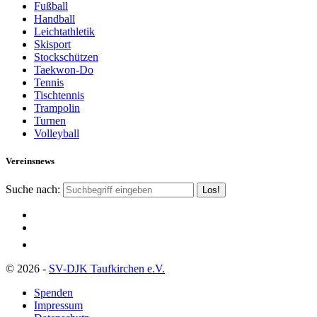
Fußball
Handball
Leichtathletik
Skisport
Stockschützen
Taekwon-Do
Tennis
Tischtennis
Trampolin
Turnen
Volleyball
Vereinsnews
Suche nach:
© 2026 -
SV-DJK Taufkirchen e.V.
Spenden
Impressum