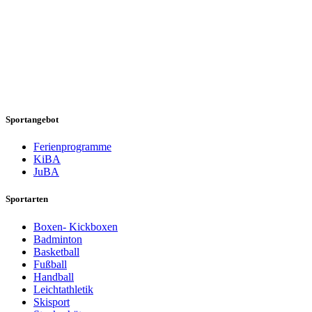
Sportangebot
Ferienprogramme
KiBA
JuBA
Sportarten
Boxen- Kickboxen
Badminton
Basketball
Fußball
Handball
Leichtathletik
Skisport