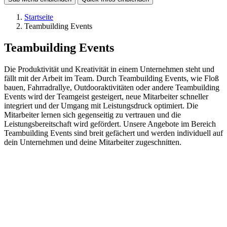
Startseite
Teambuilding Events
Teambuilding Events
Die
Produktivität
und Kreativität
i
n einem
Unternehmen
steht und
fällt mit der Arbeit im Team
. Durch
Teambuilding
Events, wie Floß
bauen
, F
ahrradrallye, Outdooraktivitäten oder andere
Teambuilding
Events
wird der Teamgeist gesteigert
, neue Mitarbeiter schneller
integriert
und der Umgang mit Leistungsdruck optimiert. Die
Mitarbeiter lernen sich gegenseitig zu vertrauen
und die
L
eistungsbereitschaft
wir
d
gefördert.
Unsere Angebote im Bereich
Teambuilding Events sind breit gefächert und werden individuell auf
dein Unternehmen und deine Mitarbeiter zugeschnitten.