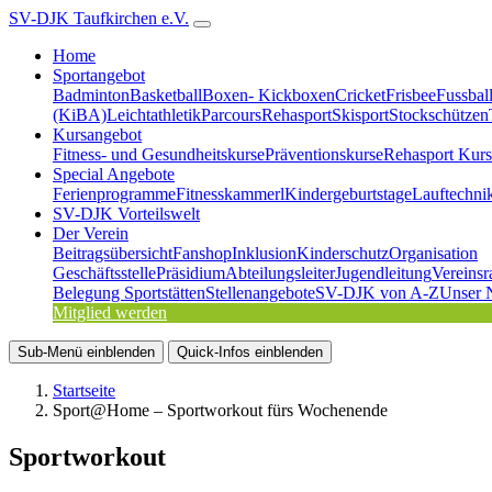
SV-DJK Taufkirchen e.V.
Home
Sportangebot
Badminton
Basketball
Boxen- Kickboxen
Cricket
Frisbee
Fussbal
(KiBA)
Leichtathletik
Parcours
Rehasport
Skisport
Stockschützen
Kursangebot
Fitness- und Gesundheitskurse
Präventionskurse
Rehasport Kurs
Special Angebote
Ferienprogramme
Fitnesskammerl
Kindergeburtstage
Lauftechni
SV-DJK Vorteilswelt
Der Verein
Beitragsübersicht
Fanshop
Inklusion
Kinderschutz
Organisation
Geschäftsstelle
Präsidium
Abteilungsleiter
Jugendleitung
Vereinsr
Belegung Sportstätten
Stellenangebote
SV-DJK von A-Z
Unser 
Mitglied werden
Sub-Menü
einblenden
Quick-Infos
einblenden
Startseite
Sport@Home – Sportworkout fürs Wochenende
Sportworkout