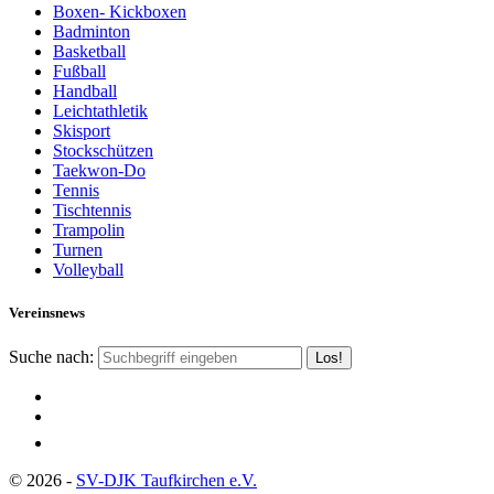
Boxen- Kickboxen
Badminton
Basketball
Fußball
Handball
Leichtathletik
Skisport
Stockschützen
Taekwon-Do
Tennis
Tischtennis
Trampolin
Turnen
Volleyball
Vereinsnews
Suche nach:
© 2026 -
SV-DJK Taufkirchen e.V.