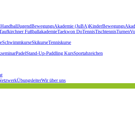
l
Handball
JugendBewegungsAkademie (JuBA)
KinderBewegungsAkad
Taufkirchner Fußballakademie
Taekwon Do
Tennis
Tischtennis
Turnen
Vo
e
Schwimmkurse
Skikurse
Tenniskurse
kseminar
Padel
Stand-Up-Paddling Kurs
Sportabzeichen
at
Netzwerk
Übungsleiter
Wir über uns