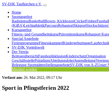
SV-DJK Taufkirchen e.V.
Home
Sportangebot
Badminton
Basketball
Boxen- Kickboxen
Cricket
Frisbee
Fussbal
(KiBA)
Leichtathletik
Parcours
Rehasport
Skisport
Stockschützen
Kursangebot
Fitness- und Gesundheitskurse
Präventionskurse
Rehasport Kurs
Special Angebote
Ferienprogramme
Fitnesskammerl
Kindergeburtstage
Lauftechni
SV-DJK Vorteilswelt
Der Verein
Beitragsübersicht
Fanshop
Inklusion
Kinderschutz
Organisation
Geschäftsstelle
Präsidium
Abteilungsleiter
Jugendleitung
Vereinsr
Belegung Sportstätten
Stellenangebote
SV-DJK von A-Z
Unser 
Mitglied werden
Verfasst am:
26. Mai 2022, 09:17 Uhr
Sport in Pfingstferien 2022