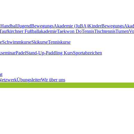
l
Handball
JugendBewegungsAkademie (JuBA)
KinderBewegungsAkad
Taufkirchner Fußballakademie
Taekwon Do
Tennis
Tischtennis
Turnen
Vo
e
Schwimmkurse
Skikurse
Tenniskurse
kseminar
Padel
Stand-Up-Paddling Kurs
Sportabzeichen
at
Netzwerk
Übungsleiter
Wir über uns