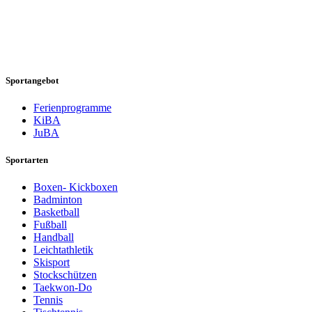
Sportangebot
Ferienprogramme
KiBA
JuBA
Sportarten
Boxen- Kickboxen
Badminton
Basketball
Fußball
Handball
Leichtathletik
Skisport
Stockschützen
Taekwon-Do
Tennis