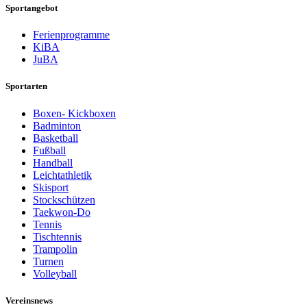
Sportangebot
Ferienprogramme
KiBA
JuBA
Sportarten
Boxen- Kickboxen
Badminton
Basketball
Fußball
Handball
Leichtathletik
Skisport
Stockschützen
Taekwon-Do
Tennis
Tischtennis
Trampolin
Turnen
Volleyball
Vereinsnews