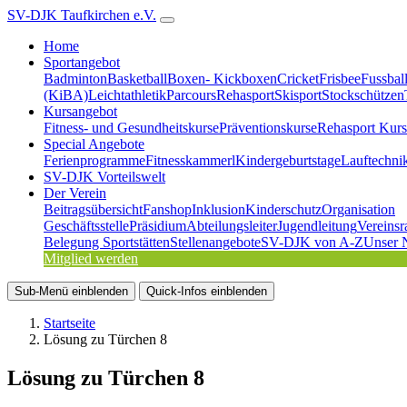
SV-DJK Taufkirchen e.V.
Home
Sportangebot
Badminton
Basketball
Boxen- Kickboxen
Cricket
Frisbee
Fussbal
(KiBA)
Leichtathletik
Parcours
Rehasport
Skisport
Stockschützen
Kursangebot
Fitness- und Gesundheitskurse
Präventionskurse
Rehasport Kurs
Special Angebote
Ferienprogramme
Fitnesskammerl
Kindergeburtstage
Lauftechni
SV-DJK Vorteilswelt
Der Verein
Beitragsübersicht
Fanshop
Inklusion
Kinderschutz
Organisation
Geschäftsstelle
Präsidium
Abteilungsleiter
Jugendleitung
Vereinsr
Belegung Sportstätten
Stellenangebote
SV-DJK von A-Z
Unser 
Mitglied werden
Sub-Menü
einblenden
Quick-Infos
einblenden
Startseite
Lösung zu Türchen 8
Lösung zu Türchen 8