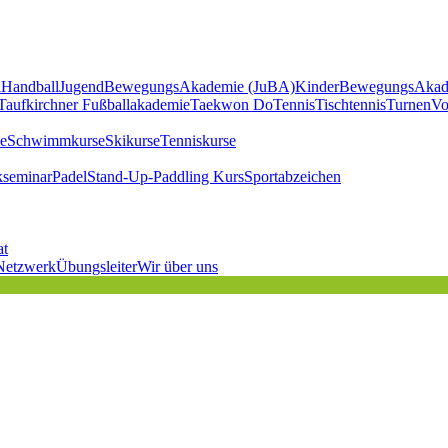
l
Handball
JugendBewegungsAkademie (JuBA)
KinderBewegungsAkad
Taufkirchner Fußballakademie
Taekwon Do
Tennis
Tischtennis
Turnen
Vo
e
Schwimmkurse
Skikurse
Tenniskurse
kseminar
Padel
Stand-Up-Paddling Kurs
Sportabzeichen
at
Netzwerk
Übungsleiter
Wir über uns