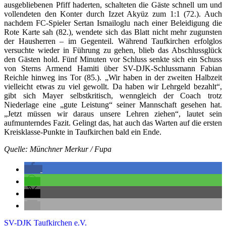
ausgebliebenen Pfiff haderten, schalteten die Gäste schnell um und
vollendeten den Konter durch Izzet Akyüz zum 1:1 (72.). Auch
nachdem FC-Spieler Sertan Ismailoglu nach einer Beleidigung die
Rote Karte sah (82.), wendete sich das Blatt nicht mehr zugunsten
der Hausherren – im Gegenteil. Während Taufkirchen erfolglos
versuchte wieder in Führung zu gehen, blieb das Abschlussglück
den Gästen hold. Fünf Minuten vor Schluss senkte sich ein Schuss
von Sterns Armend Hamiti über SV-DJK-Schlussmann Fabian
Reichle hinweg ins Tor (85.). „Wir haben in der zweiten Halbzeit
vielleicht etwas zu viel gewollt. Da haben wir Lehrgeld bezahlt“,
gibt sich Mayer selbstkritisch, wenngleich der Coach trotz
Niederlage eine „gute Leistung“ seiner Mannschaft gesehen hat.
„Jetzt müssen wir daraus unsere Lehren ziehen“, lautet sein
aufmunterndes Fazit. Gelingt das, hat auch das Warten auf die ersten
Kreisklasse-Punkte in Taufkirchen bald ein Ende.
Quelle: Münchner Merkur / Fupa
SV-DJK Taufkirchen e.V.