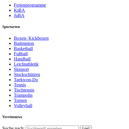
Ferienprogramme
KiBA
JuBA
Sportarten
Boxen- Kickboxen
Badminton
Basketball
Fußball
Handball
Leichtathletik
Skisport
Stockschützen
Taekwon-Do
Tennis
Tischtennis
Trampolin
Turnen
Volleyball
Vereinsnews
Suche nach: