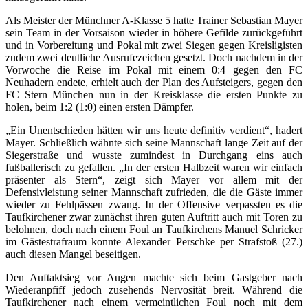
Als Meister der Münchner A-Klasse 5 hatte Trainer Sebastian Mayer
sein Team in der Vorsaison wieder in höhere Gefilde zurückgeführt
und in Vorbereitung und Pokal mit zwei Siegen gegen Kreisligisten
zudem zwei deutliche Ausrufezeichen gesetzt. Doch nachdem in der
Vorwoche die Reise im Pokal mit einem 0:4 gegen den FC
Neuhadern endete, erhielt auch der Plan des Aufsteigers, gegen den
FC Stern München nun in der Kreisklasse die ersten Punkte zu
holen, beim 1:2 (1:0) einen ersten Dämpfer.
„Ein Unentschieden hätten wir uns heute definitiv verdient“, hadert
Mayer. Schließlich wähnte sich seine Mannschaft lange Zeit auf der
Siegerstraße und wusste zumindest in Durchgang eins auch
fußballerisch zu gefallen. „In der ersten Halbzeit waren wir einfach
präsenter als Stern“, zeigt sich Mayer vor allem mit der
Defensivleistung seiner Mannschaft zufrieden, die die Gäste immer
wieder zu Fehlpässen zwang. In der Offensive verpassten es die
Taufkirchener zwar zunächst ihren guten Auftritt auch mit Toren zu
belohnen, doch nach einem Foul an Taufkirchens Manuel Schricker
im Gästestrafraum konnte Alexander Perschke per Strafstoß (27.)
auch diesen Mangel beseitigen.
Den Auftaktsieg vor Augen machte sich beim Gastgeber nach
Wiederanpfiff jedoch zusehends Nervosität breit. Während die
Taufkirchener nach einem vermeintlichen Foul noch mit dem