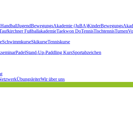
l
Handball
JugendBewegungsAkademie (JuBA)
KinderBewegungsAkad
Taufkirchner Fußballakademie
Taekwon Do
Tennis
Tischtennis
Turnen
Vo
e
Schwimmkurse
Skikurse
Tenniskurse
kseminar
Padel
Stand-Up-Paddling Kurs
Sportabzeichen
at
Netzwerk
Übungsleiter
Wir über uns