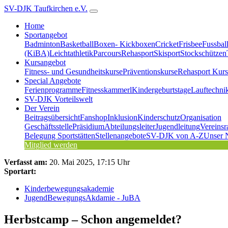
SV-DJK Taufkirchen e.V.
Home
Sportangebot
Badminton
Basketball
Boxen- Kickboxen
Cricket
Frisbee
Fussbal
(KiBA)
Leichtathletik
Parcours
Rehasport
Skisport
Stockschützen
Kursangebot
Fitness- und Gesundheitskurse
Präventionskurse
Rehasport Kurs
Special Angebote
Ferienprogramme
Fitnesskammerl
Kindergeburtstage
Lauftechni
SV-DJK Vorteilswelt
Der Verein
Beitragsübersicht
Fanshop
Inklusion
Kinderschutz
Organisation
Geschäftsstelle
Präsidium
Abteilungsleiter
Jugendleitung
Vereinsr
Belegung Sportstätten
Stellenangebote
SV-DJK von A-Z
Unser 
Mitglied werden
Verfasst am:
20. Mai 2025, 17:15 Uhr
Sportart:
Kinderbewegungsakademie
JugendBewegungsAkdamie - JuBA
Herbstcamp – Schon angemeldet?