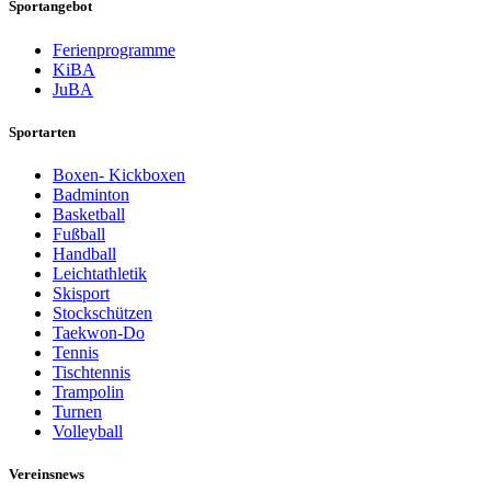
Sportangebot
Ferienprogramme
KiBA
JuBA
Sportarten
Boxen- Kickboxen
Badminton
Basketball
Fußball
Handball
Leichtathletik
Skisport
Stockschützen
Taekwon-Do
Tennis
Tischtennis
Trampolin
Turnen
Volleyball
Vereinsnews