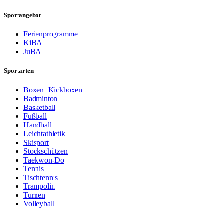
Sportangebot
Ferienprogramme
KiBA
JuBA
Sportarten
Boxen- Kickboxen
Badminton
Basketball
Fußball
Handball
Leichtathletik
Skisport
Stockschützen
Taekwon-Do
Tennis
Tischtennis
Trampolin
Turnen
Volleyball