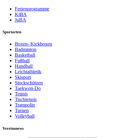
Ferienprogramme
KiBA
JuBA
Sportarten
Boxen- Kickboxen
Badminton
Basketball
Fußball
Handball
Leichtathletik
Skisport
Stockschützen
Taekwon-Do
Tennis
Tischtennis
Trampolin
Turnen
Volleyball
Vereinsnews