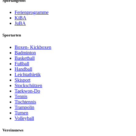
Sportangebot
Ferienprogramme
KiBA
JuBA
Sportarten
Boxen- Kickboxen
Badminton
Basketball
Fußball
Handball
Leichtathletik
Skisport
Stockschützen
Taekwon-Do
Tennis
Tischtennis
Trampolin
Turnen
Volleyball
Vereinsnews