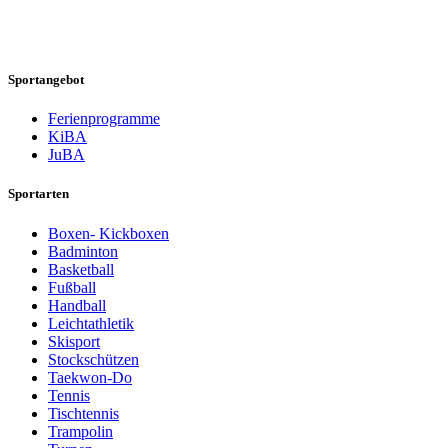
Sportangebot
Ferienprogramme
KiBA
JuBA
Sportarten
Boxen- Kickboxen
Badminton
Basketball
Fußball
Handball
Leichtathletik
Skisport
Stockschützen
Taekwon-Do
Tennis
Tischtennis
Trampolin