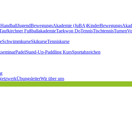
l
Handball
JugendBewegungsAkademie (JuBA)
KinderBewegungsAkad
Taufkirchner Fußballakademie
Taekwon Do
Tennis
Tischtennis
Turnen
Vo
e
Schwimmkurse
Skikurse
Tenniskurse
kseminar
Padel
Stand-Up-Paddling Kurs
Sportabzeichen
at
Netzwerk
Übungsleiter
Wir über uns