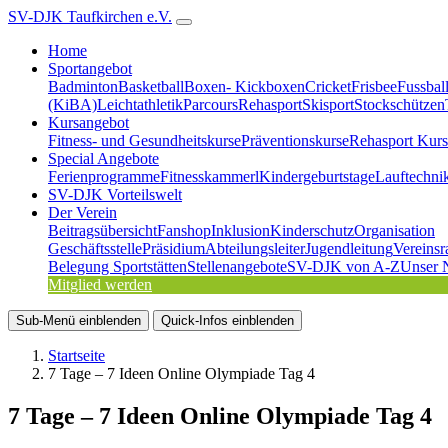
SV-DJK Taufkirchen e.V.
Home
Sportangebot
Badminton
Basketball
Boxen- Kickboxen
Cricket
Frisbee
Fussbal
(KiBA)
Leichtathletik
Parcours
Rehasport
Skisport
Stockschützen
Kursangebot
Fitness- und Gesundheitskurse
Präventionskurse
Rehasport Kurs
Special Angebote
Ferienprogramme
Fitnesskammerl
Kindergeburtstage
Lauftechni
SV-DJK Vorteilswelt
Der Verein
Beitragsübersicht
Fanshop
Inklusion
Kinderschutz
Organisation
Geschäftsstelle
Präsidium
Abteilungsleiter
Jugendleitung
Vereinsr
Belegung Sportstätten
Stellenangebote
SV-DJK von A-Z
Unser 
Mitglied werden
Sub-Menü
einblenden
Quick-Infos
einblenden
Startseite
7 Tage – 7 Ideen Online Olympiade Tag 4
7 Tage – 7 Ideen Online Olympiade Tag 4