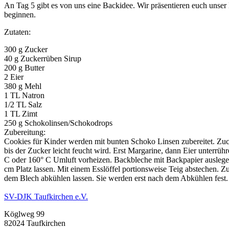
An Tag 5 gibt es von uns eine Backidee. Wir präsentieren euch unse
beginnen.
Zutaten:
300 g Zucker
40 g Zuckerrüben Sirup
200 g Butter
2 Eier
380 g Mehl
1 TL Natron
1/2 TL Salz
1 TL Zimt
250 g Schokolinsen/Schokodrops
Zubereitung:
Cookies für Kinder werden mit bunten Schoko Linsen zubereitet. Z
bis der Zucker leicht feucht wird. Erst Margarine, dann Eier unterr
C oder 160° C Umluft vorheizen. Backbleche mit Backpapier auslegen
cm Platz lassen. Mit einem Esslöffel portionsweise Teig abstechen. 
dem Blech abkühlen lassen. Sie werden erst nach dem Abkühlen fest.
SV-DJK Taufkirchen e.V.
Köglweg 99
82024 Taufkirchen