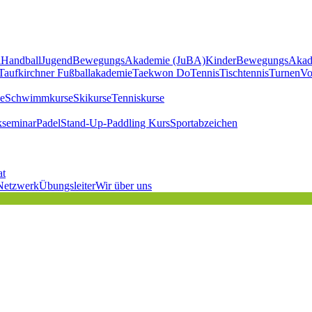
l
Handball
JugendBewegungsAkademie (JuBA)
KinderBewegungsAkad
Taufkirchner Fußballakademie
Taekwon Do
Tennis
Tischtennis
Turnen
Vo
e
Schwimmkurse
Skikurse
Tenniskurse
kseminar
Padel
Stand-Up-Paddling Kurs
Sportabzeichen
at
Netzwerk
Übungsleiter
Wir über uns