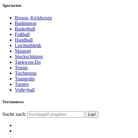
Sportarten
Boxen- Kickboxen
Badminton
Basketball
Fußball
Handball
Leichtathletik
Skisport
Stockschützen
Taekwon-Do
Tennis
Tischtennis
Trampolin
Turnen
Volleyball
Vereinsnews
Suche nach: