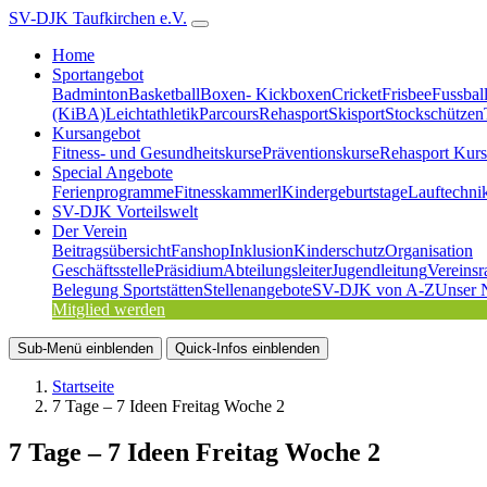
SV-DJK Taufkirchen e.V.
Home
Sportangebot
Badminton
Basketball
Boxen- Kickboxen
Cricket
Frisbee
Fussbal
(KiBA)
Leichtathletik
Parcours
Rehasport
Skisport
Stockschützen
Kursangebot
Fitness- und Gesundheitskurse
Präventionskurse
Rehasport Kurs
Special Angebote
Ferienprogramme
Fitnesskammerl
Kindergeburtstage
Lauftechni
SV-DJK Vorteilswelt
Der Verein
Beitragsübersicht
Fanshop
Inklusion
Kinderschutz
Organisation
Geschäftsstelle
Präsidium
Abteilungsleiter
Jugendleitung
Vereinsr
Belegung Sportstätten
Stellenangebote
SV-DJK von A-Z
Unser 
Mitglied werden
Sub-Menü
einblenden
Quick-Infos
einblenden
Startseite
7 Tage – 7 Ideen Freitag Woche 2
7 Tage – 7 Ideen Freitag Woche 2